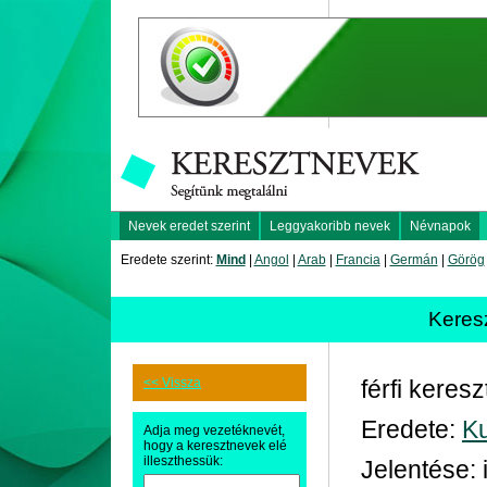
Nevek eredet szerint
Leggyakoribb nevek
Névnapok
Eredete szerint:
Mind
|
Angol
|
Arab
|
Francia
|
Germán
|
Görög
Keres
<< Vissza
férfi keres
Eredete:
K
Adja meg vezetéknevét,
hogy a keresztnevek elé
illeszthessük:
Jelentése: 