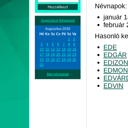
Névnapok:
január 
Augusztusi Névnapok
február 
Augusztus 2026
Hé
Ke
Sz
Cs
Pé
Sz
Va
Hasonló kez
1
2
3
4
5
6
7
8
9
EDE
10
11
12
13
14
15
16
EDGÁR
17
18
19
20
21
22
23
24
25
26
27
28
29
30
EDIZO
31
EDMON
Mai névnapok
EDVÁR
EDVIN