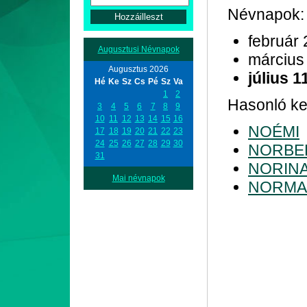
Névnapok:
február 
Augusztusi Névnapok
március
Augusztus 2026
július 1
Hé
Ke
Sz
Cs
Pé
Sz
Va
1
2
Hasonló ke
3
4
5
6
7
8
9
10
11
12
13
14
15
16
NOÉMI
17
18
19
20
21
22
23
24
25
26
27
28
29
30
NORBE
31
NORIN
Mai névnapok
NORMA