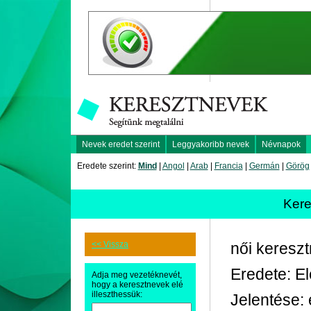
Nevek eredet szerint
Leggyakoribb nevek
Névnapok
Eredete szerint:
Mind
|
Angol
|
Arab
|
Francia
|
Germán
|
Görög
Ker
<< Vissza
női keresz
Eredete: E
Adja meg vezetéknevét,
hogy a keresztnevek elé
illeszthessük:
Jelentése: