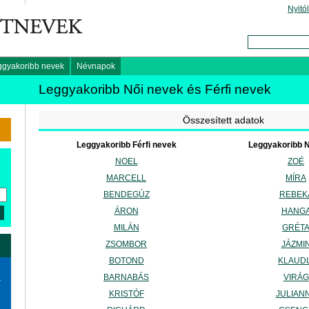
Nyitó
ggyakoribb nevek
Névnapok
Leggyakoribb Női nevek és Férfi nevek
Összesített adatok
Leggyakoribb Férfi nevek
Leggyakoribb N
NOEL
ZOÉ
MARCELL
MÍRA
BENDEGÚZ
REBEK
ÁRON
HANG
MILÁN
GRÉT
ZSOMBOR
JÁZMI
BOTOND
KLAUDI
BARNABÁS
VIRÁG
a
KRISTÓF
JULIAN