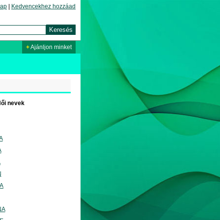
lap
|
Kedvencekhez hozzáad
+
Ajánljon minket
ői nevek
A
A
A
N
A
NA