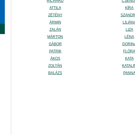
RICHÁRD
CSENG
6
ATTILA
KÍRA
3
0
ZÉTÉNY
SZAND
ÁRMIN
LILIÁN
ZALÁN
LIZA
MÁRTON
LÉNA
GÁBOR
DORIN
PATRIK
FLÓR
ÁKOS
KATA
ZOLTÁN
KATALI
BALÁZS
PANN