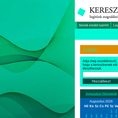
Nevek eredet szerint
Le
<< Vissza
Adja meg vezetéknevét,
hogy a keresztnevek elé
illeszthessük:
Augusztusi Névnapok
Augusztus 2026
Hé
Ke
Sz
Cs
Pé
Sz
V
1
2
3
4
5
6
7
8
9