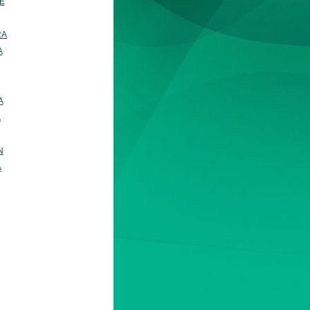
E
RA
A
A
A
N
A