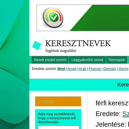
Nevek eredet szerint
Leggyakoribb nevek
Névnapok
Eredete szerint:
Mind
|
Angol
|
Arab
|
Francia
|
Germán
|
Görög
Kere
<< Vissza
férfi keres
Eredete:
Sz
Adja meg vezetéknevét,
hogy a keresztnevek elé
illeszthessük:
Jelentése: