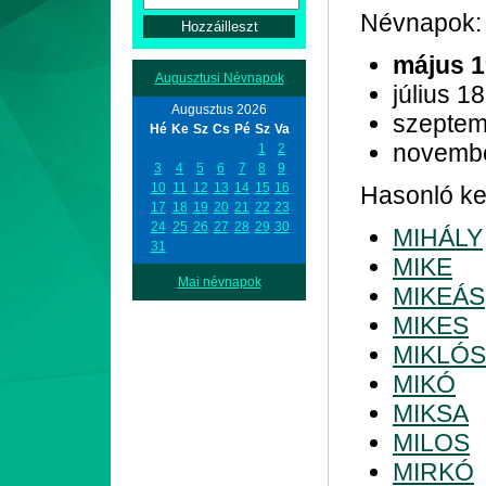
Névnapok:
május 1
Augusztusi Névnapok
július 18
Augusztus 2026
szeptem
Hé
Ke
Sz
Cs
Pé
Sz
Va
novemb
1
2
3
4
5
6
7
8
9
10
11
12
13
14
15
16
Hasonló kez
17
18
19
20
21
22
23
24
25
26
27
28
29
30
MIHÁLY
31
MIKE
Mai névnapok
MIKEÁS
MIKES
MIKLÓS
MIKÓ
MIKSA
MILOS
MIRKÓ