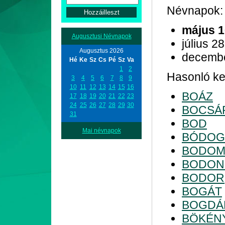
Névnapok:
május 1
Augusztusi Névnapok
július 28
Augusztus 2026
decemb
Hé
Ke
Sz
Cs
Pé
Sz
Va
1
2
Hasonló kez
3
4
5
6
7
8
9
10
11
12
13
14
15
16
BOÁZ
17
18
19
20
21
22
23
24
25
26
27
28
29
30
BOCSÁ
31
BOD
Mai névnapok
BÓDOG
BODOM
BODON
BODOR
BOGÁT
BOGDÁ
BÖKÉN