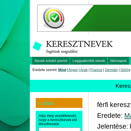
Nevek eredet szerint
Leggyakoribb nevek
Névnapok
Eredete szerint:
Mind
|
Angol
|
Arab
|
Francia
|
Germán
|
Görög
Keres
<< Vissza
férfi keres
Eredete:
M
Adja meg vezetéknevét,
hogy a keresztnevek elé
illeszthessük:
Jelentése: