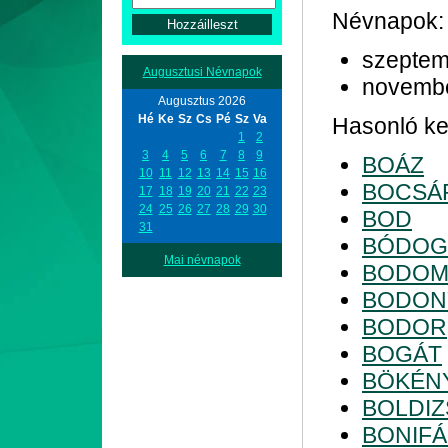
Névnapok:
szeptem
Augusztusi Névnapok
novemb
Augusztus 2026
Hé
Ke
Sz
Cs
Pé
Sz
Va
Hasonló kez
1
2
3
4
5
6
7
8
9
BOÁZ
10
11
12
13
14
15
16
BOCSÁ
17
18
19
20
21
22
23
24
25
26
27
28
29
30
BOD
31
BÓDOG
Mai névnapok
BODOM
BODON
BODOR
BOGÁT
BÖKÉN
BOLDI
BONIF