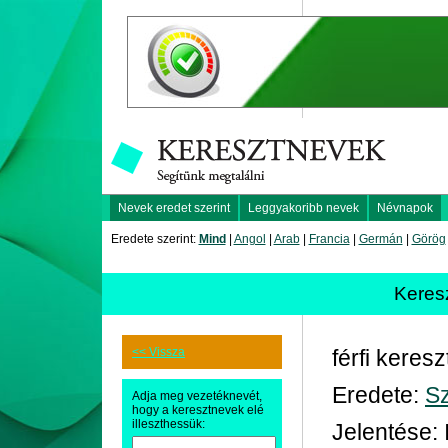
Nevek eredet szerint
Leggyakoribb nevek
Névnapok
Eredete szerint:
Mind
|
Angol
|
Arab
|
Francia
|
Germán
|
Görög
Keres
<< Vissza
férfi keres
Eredete:
Sz
Adja meg vezetéknevét,
hogy a keresztnevek elé
illeszthessük:
Jelentése: 