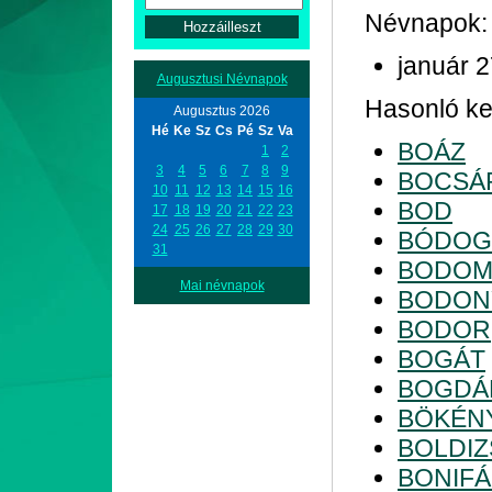
Névnapok:
január 
Augusztusi Névnapok
Hasonló kez
Augusztus 2026
Hé
Ke
Sz
Cs
Pé
Sz
Va
BOÁZ
1
2
3
4
5
6
7
8
9
BOCSÁ
10
11
12
13
14
15
16
BOD
17
18
19
20
21
22
23
24
25
26
27
28
29
30
BÓDOG
31
BODOM
Mai névnapok
BODON
BODOR
BOGÁT
BOGDÁ
BÖKÉN
BOLDI
BONIF