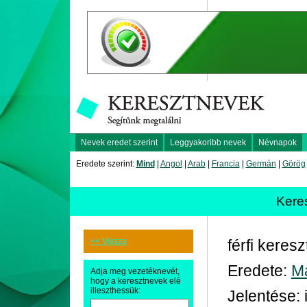
Nevek eredet szerint
Leggyakoribb nevek
Névnapok
Eredete szerint:
Mind
|
Angol
|
Arab
|
Francia
|
Germán
|
Görög
Kere
<< Vissza
férfi keres
Eredete:
M
Adja meg vezetéknevét,
hogy a keresztnevek elé
illeszthessük:
Jelentése: 