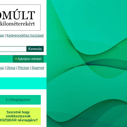
lap
|
Kedvencekhez hozzáad
+
Ajánljon minket
asz
|
Orosz
|
Perzsa
|
Spanyol
[+] Megjegyzem
Szeretné hogy
emlékeztessük
BOZSIDÁR névnapjára?