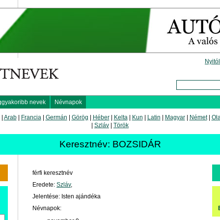
Nyitó
ggyakoribb nevek
Névnapok
|
Arab
|
Francia
|
Germán
|
Görög
|
Héber
|
Kelta
|
Kun
|
Latin
|
Magyar
|
Német
|
Ol
|
Szláv
|
Török
Keresztnév: BOZSIDÁR
férfi keresztnév
Eredete:
Szláv
,
Jelentése: Isten ajándéka
Névnapok: