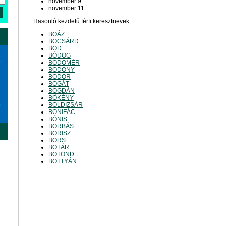
november 9
november 11
Hasonló kezdetű férfi keresztnevek:
BOÁZ
BOCSÁRD
BOD
BÓDOG
a
BODOMÉR
BODONY
BODOR
BOGÁT
6
BOGDÁN
3
BÖKÉNY
BOLDIZSÁR
0
BONIFÁC
BÓNIS
BORBÁS
BORISZ
BORS
BOTÁR
BOTOND
BOTTYÁN