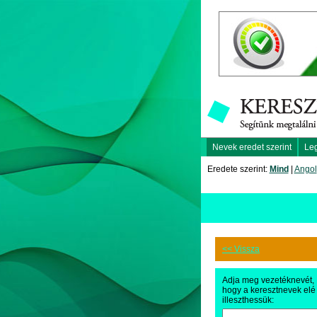
Nevek eredet szerint
Le
Eredete szerint:
Mind
|
Angol
<< Vissza
Adja meg vezetéknevét,
hogy a keresztnevek elé
illeszthessük: