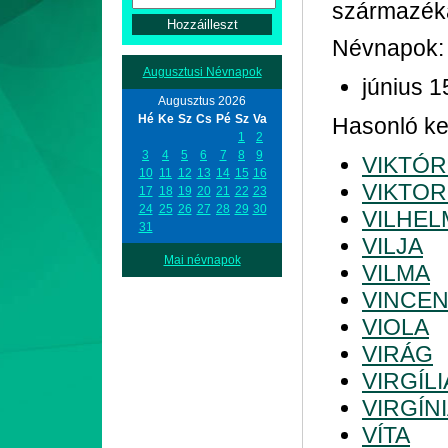
származék
Névnapok:
Augusztusi Névnapok
június 1
Augusztus 2026
Hé
Ke
Sz
Cs
Pé
Sz
Va
Hasonló ke
1
2
3
4
5
6
7
8
9
VIKTÓR
10
11
12
13
14
15
16
VIKTOR
17
18
19
20
21
22
23
24
25
26
27
28
29
30
VILHEL
31
VILJA
Mai névnapok
VILMA
VINCEN
VIOLA
VIRÁG
VIRGÍLI
VIRGÍN
VÍTA