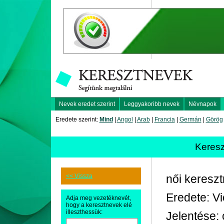
Nevek eredet szerint
Leggyakoribb nevek
Névnapok
Eredete szerint:
Mind
|
Angol
|
Arab
|
Francia
|
Germán
|
Görög
Keres
<< Vissza
női keresz
Eredete: Vi
Adja meg vezetéknevét,
hogy a keresztnevek elé
illeszthessük:
Jelentése: 