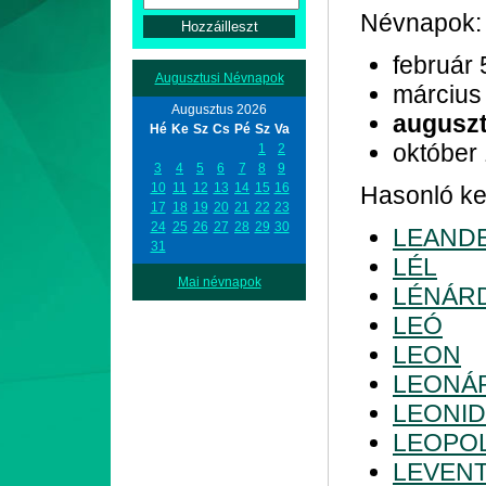
Névnapok:
február 
Augusztusi Névnapok
március
Augusztus 2026
auguszt
Hé
Ke
Sz
Cs
Pé
Sz
Va
október
1
2
3
4
5
6
7
8
9
10
11
12
13
14
15
16
Hasonló kez
17
18
19
20
21
22
23
24
25
26
27
28
29
30
LEAND
31
LÉL
Mai névnapok
LÉNÁR
LEÓ
LEON
LEONÁ
LEONI
LEOPO
LEVEN