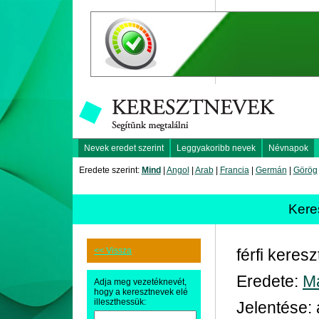
Nevek eredet szerint
Leggyakoribb nevek
Névnapok
Eredete szerint:
Mind
|
Angol
|
Arab
|
Francia
|
Germán
|
Görög
Kere
<< Vissza
férfi keres
Eredete:
M
Adja meg vezetéknevét,
hogy a keresztnevek elé
illeszthessük:
Jelentése: