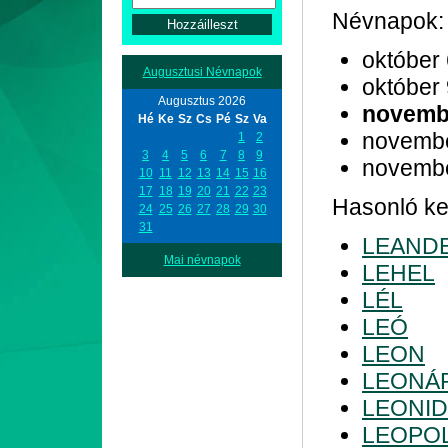
Névnapok:
október
Augusztusi Névnapok
október
Augusztus 2026
novemb
Hé
Ke
Sz
Cs
Pé
Sz
Va
novemb
1
2
3
4
5
6
7
8
9
novemb
10
11
12
13
14
15
16
17
18
19
20
21
22
23
Hasonló kez
24
25
26
27
28
29
30
31
LEAND
Mai névnapok
LEHEL
LÉL
LEÓ
LEON
LEONÁ
LEONI
LEOPO