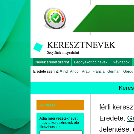
Nevek eredet szerint
Leggyakoribb nevek
Névnapok
Eredete szerint:
Mind
|
Angol
|
Arab
|
Francia
|
Germán
|
Görög
Kere
<< Vissza
férfi keres
Eredete:
G
Adja meg vezetéknevét,
hogy a keresztnevek elé
illeszthessük:
Jelentése: 