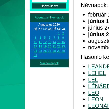
Névnapok:
február 
Augusztusi Névnapok
június 
Augusztus 2026
június 2
Hé
Ke
Sz
Cs
Pé
Sz
Va
június 
1
2
3
4
5
6
7
8
9
auguszt
10
11
12
13
14
15
16
novemb
17
18
19
20
21
22
23
24
25
26
27
28
29
30
31
Hasonló kez
Mai névnapok
LEAND
LEHEL
LÉL
LÉNÁR
LEÓ
LEON
LEONÁ