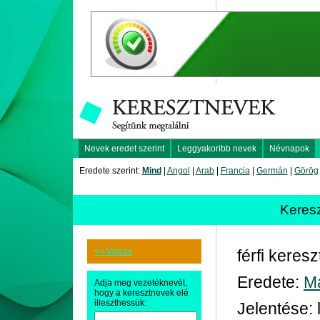
Nevek eredet szerint
Leggyakoribb nevek
Névnapok
Eredete szerint:
Mind
|
Angol
|
Arab
|
Francia
|
Germán
|
Görög
Keres
<< Vissza
férfi keres
Eredete:
M
Adja meg vezetéknevét,
hogy a keresztnevek elé
illeszthessük:
Jelentése: 