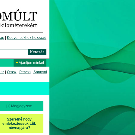
lap
|
Kedvencekhez hozzáad
+
Ajánljon minket
asz
|
Orosz
|
Perzsa
|
Spanyol
[+] Megjegyzem
Szeretné hogy
emlékeztessük LÉL
névnapjára?