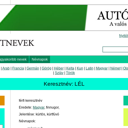
Nyitó
ggyakoribb nevek
Névnapok
|
Arab
|
Francia
|
Germán
|
Görög
|
Héber
|
Kelta
|
Kun
|
Latin
|
Magyar
|
Német
|
Ol
|
Szláv
|
Török
Keresztnév: LÉL
férfi keresztnév
Eredete:
Magyar
, finnugor,
Jelentése: kürtös, kürtfúvó
Névnapok: