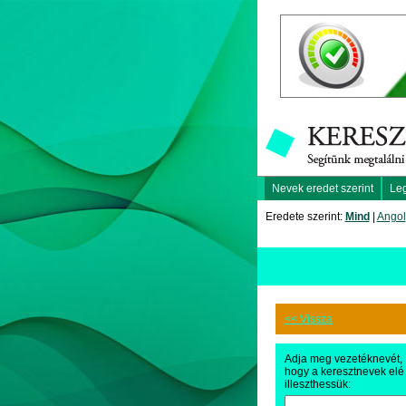
Nevek eredet szerint
Le
Eredete szerint:
Mind
|
Angol
<< Vissza
Adja meg vezetéknevét,
hogy a keresztnevek elé
illeszthessük: