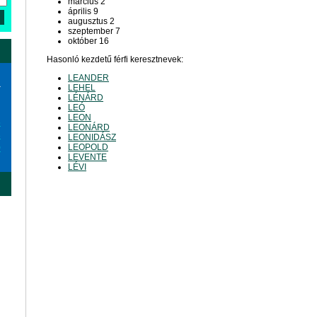
március 2
április 9
augusztus 2
szeptember 7
október 16
Hasonló kezdetű férfi keresztnevek:
LEANDER
a
LEHEL
LÉNÁRD
LEÓ
LEON
6
LEONÁRD
3
LEONIDÁSZ
LEOPOLD
0
LEVENTE
LÉVI