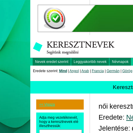
Nevek eredet szerint
Leggyakoribb nevek
Névnapok
Eredete szerint:
Mind
|
Angol
|
Arab
|
Francia
|
Germán
|
Görög
Keresz
<< Vissza
női keresz
Eredete:
N
Adja meg vezetéknevét,
hogy a keresztnevek elé
illeszthessük:
Jelentése: 