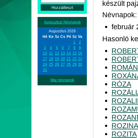
készült paj
Névnapok:
Augusztusi Névnapok
február 
Augusztus 2026
Hé
Ke
Sz
Cs
Pé
Sz
Va
Hasonló ke
1
2
3
4
5
6
7
8
9
ROBER
10
11
12
13
14
15
16
ROBER
17
18
19
20
21
22
23
24
25
26
27
28
29
30
ROMÁN
31
ROXÁN
Mai névnapok
RÓZA
ROZÁLI
ROZAL
ROZAM
ROZAN
ROZIN
ROZITA