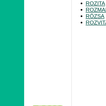
ROZITA
ROZMA
RÓZSA
ROZVIT