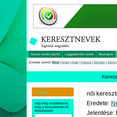
Nevek eredet szerint
Leggyakoribb nevek
Névnapok
Eredete szerint:
Mind
|
Angol
|
Arab
|
Francia
|
Germán
|
Görög
Keres
<< Vissza
női keresz
Eredete:
N
Adja meg vezetéknevét,
hogy a keresztnevek elé
illeszthessük:
Jelentése: 