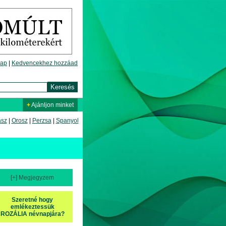
lap
|
Kedvencekhez hozzáad
+
Ajánljon minket
asz
|
Orosz
|
Perzsa
|
Spanyol
[+] Megjegyzem
Szeretné hogy
emlékeztessük
ROZÁLIA névnapjára?