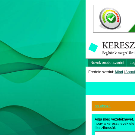
Nevek eredet szerint
Le
Eredete szerint:
Mind
|
Angol
<< Vissza
Adja meg vezetéknevét,
hogy a keresztnevek elé
illeszthessük: