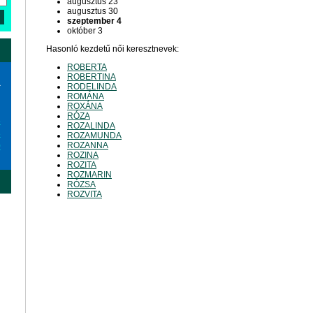
augusztus 23
augusztus 30
szeptember 4
október 3
Hasonló kezdetű női keresztnevek:
ROBERTA
ROBERTINA
a
RODELINDA
ROMÁNA
ROXÁNA
RÓZA
6
ROZALINDA
3
ROZAMUNDA
ROZANNA
0
ROZINA
ROZITA
ROZMARIN
RÓZSA
ROZVITA