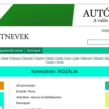
Nyitó
ggyakoribb nevek
Névnapok
|
Arab
|
Francia
|
Germán
|
Görög
|
Héber
|
Kelta
|
Kun
|
Latin
|
Magyar
|
Német
|
Ol
|
Szláv
|
Török
Keresztnév: ROZÁLIA
női keresztnév
Eredete: Róza,
Jelentése: olaszos továbbképzése
Névnapok: