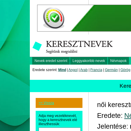
Nevek eredet szerint
Leggyakoribb nevek
Névnapok
Eredete szerint:
Mind
|
Angol
|
Arab
|
Francia
|
Germán
|
Görög
Kere
<< Vissza
női keresz
Eredete:
N
Adja meg vezetéknevét,
hogy a keresztnevek elé
illeszthessük:
Jelentése: