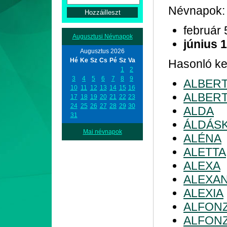
Névnapok:
február 
Augusztusi Névnapok
június 
Augusztus 2026
Hé
Ke
Sz
Cs
Pé
Sz
Va
Hasonló ke
1
2
3
4
5
6
7
8
9
ALBER
10
11
12
13
14
15
16
ALBERT
17
18
19
20
21
22
23
24
25
26
27
28
29
30
ALDA
31
ÁLDÁS
Mai névnapok
ALÉNA
ALETTA
ALEXA
ALEXA
ALEXIA
ALFON
ALFONZ