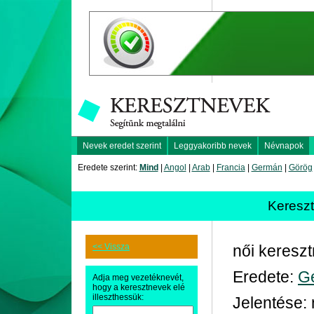
Nevek eredet szerint
Leggyakoribb nevek
Névnapok
Eredete szerint:
Mind
|
Angol
|
Arab
|
Francia
|
Germán
|
Görög
Keresz
<< Vissza
női keresz
Eredete:
G
Adja meg vezetéknevét,
hogy a keresztnevek elé
illeszthessük:
Jelentése: