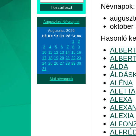
Névnapok:
auguszt
Augusztusi Névnapok
október
Augusztus 2026
Hé
Ke
Sz
Cs
Pé
Sz
Va
Hasonló ke
1
2
3
4
5
6
7
8
9
ALBER
10
11
12
13
14
15
16
ALBERT
17
18
19
20
21
22
23
24
25
26
27
28
29
30
ALDA
31
ÁLDÁS
Mai névnapok
ALÉNA
ALETTA
ALEXA
ALEXA
ALEXIA
ALFON
ALFRÉ