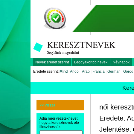
Nevek eredet szerint
Leggyakoribb nevek
Névnapok
Eredete szerint:
Mind
|
Angol
|
Arab
|
Francia
|
Germán
|
Görög
Kere
<< Vissza
női keresz
Eredete: Ad
Adja meg vezetéknevét,
hogy a keresztnevek elé
illeszthessük:
Jelentése: