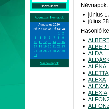
Névnapok:
június 1
Augusztusi Névnapok
július 28
Augusztus 2026
Hé
Ke
Sz
Cs
Pé
Sz
Va
Hasonló ke
1
2
3
4
5
6
7
8
9
ALBER
10
11
12
13
14
15
16
ALBERT
17
18
19
20
21
22
23
24
25
26
27
28
29
30
ALDA
31
ÁLDÁS
Mai névnapok
ALÉNA
ALETTA
ALEXA
ALEXA
ALEXIA
ALFON
ALFONZ