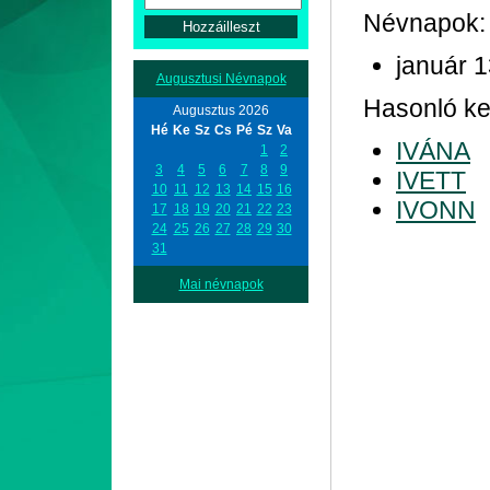
Névnapok:
január 
Augusztusi Névnapok
Hasonló ke
Augusztus 2026
Hé
Ke
Sz
Cs
Pé
Sz
Va
IVÁNA
1
2
3
4
5
6
7
8
9
IVETT
10
11
12
13
14
15
16
IVONN
17
18
19
20
21
22
23
24
25
26
27
28
29
30
31
Mai névnapok