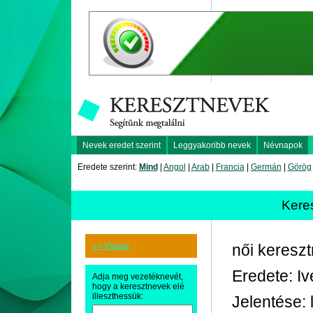
Nevek eredet szerint
Leggyakoribb nevek
Névnapok
Eredete szerint:
Mind
|
Angol
|
Arab
|
Francia
|
Germán
|
Görög
Kere
<< Vissza
női keresz
Eredete: Ive
Adja meg vezetéknevét,
hogy a keresztnevek elé
illeszthessük:
Jelentése: 