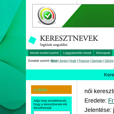
Nevek eredet szerint
Leggyakoribb nevek
Névnapok
Eredete szerint:
Mind
|
Angol
|
Arab
|
Francia
|
Germán
|
Görög
Kere
<< Vissza
női keresz
Eredete:
Fr
Adja meg vezetéknevét,
hogy a keresztnevek elé
illeszthessük:
Jelentése: 