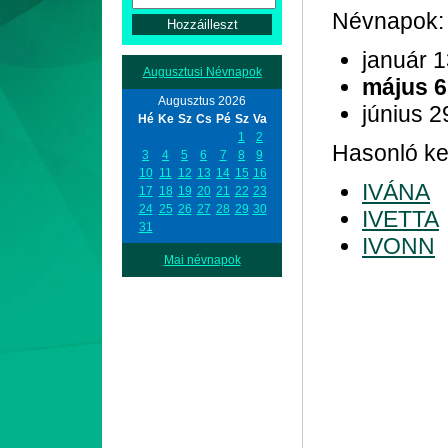
Névnapok:
január 
Augusztusi Névnapok
május 6
Augusztus 2026
június 2
Hé
Ke
Sz
Cs
Pé
Sz
Va
1
2
Hasonló ke
3
4
5
6
7
8
9
10
11
12
13
14
15
16
IVÁNA
17
18
19
20
21
22
23
24
25
26
27
28
29
30
IVETTA
31
IVONN
Mai névnapok