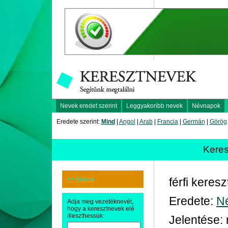
Nevek eredet szerint
Leggyakoribb nevek
Névnapok
Eredete szerint:
Mind
|
Angol
|
Arab
|
Francia
|
Germán
|
Görög
Kere
<< Vissza
férfi keres
Eredete:
N
Adja meg vezetéknevét,
hogy a keresztnevek elé
illeszthessük:
Jelentése: