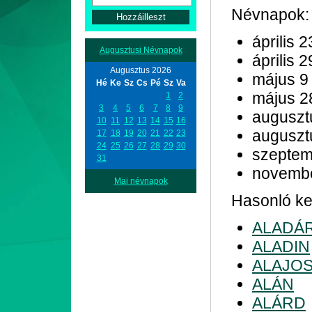
Névnapok:
április 2
Augusztusi Névnapok
április 2
Augusztus 2026
május 9
Hé
Ke
Sz
Cs
Pé
Sz
Va
május 2
1
2
3
4
5
6
7
8
9
auguszt
10
11
12
13
14
15
16
auguszt
17
18
19
20
21
22
23
24
25
26
27
28
29
30
szeptem
31
novemb
Mai névnapok
Hasonló kez
ALADÁ
ALADIN
ALAJO
ALÁN
ALÁRD