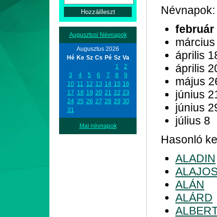
Névnapok:
február
Augusztusi Névnapok
március
Augusztus 2026
április 1
Hé
Ke
Sz
Cs
Pé
Sz
Va
április 2
1
2
3
4
5
6
7
8
9
május 2
10
11
12
13
14
15
16
június 2
17
18
19
20
21
22
23
24
25
26
27
28
29
30
június 2
31
július 8
Mai névnapok
Hasonló kez
ALADIN
ALAJO
ALÁN
ALÁRD
ALBER