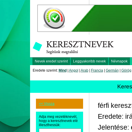
Nevek eredet szerint
Leggyakoribb nevek
Névnapok
Eredete szerint:
Mind
|
Angol
|
Arab
|
Francia
|
Germán
|
Görög
Kere
<< Vissza
férfi keres
Eredete: ir
Adja meg vezetéknevét,
hogy a keresztnevek elé
illeszthessük:
Jelentése: 