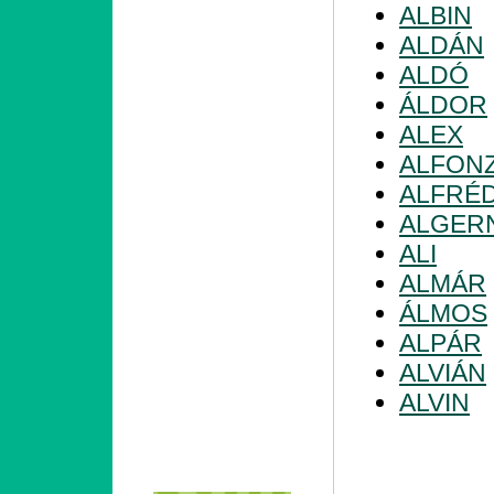
ALBIN
ALDÁN
ALDÓ
ÁLDOR
ALEX
ALFON
ALFRÉ
ALGER
ALI
ALMÁR
ÁLMOS
ALPÁR
ALVIÁN
ALVIN