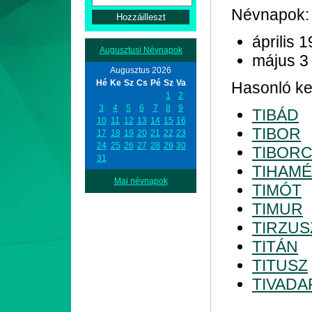
Névnapok:
április 1
Augusztusi Névnapok
május 3
Augusztus 2026
Hé
Ke
Sz
Cs
Pé
Sz
Va
Hasonló kez
1
2
3
4
5
6
7
8
9
TIBÁD
10
11
12
13
14
15
16
TIBOR
17
18
19
20
21
22
23
24
25
26
27
28
29
30
TIBOR
31
TIHAM
Mai névnapok
TIMÓT
TIMUR
TIRZUS
TITÁN
TITUSZ
TIVADA