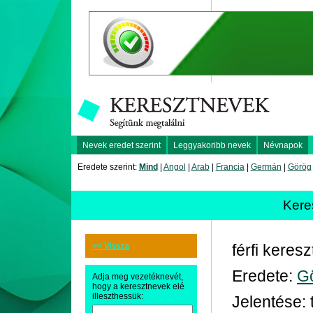
Nevek eredet szerint
Leggyakoribb nevek
Névnapok
Eredete szerint:
Mind
|
Angol
|
Arab
|
Francia
|
Germán
|
Görög
Kere
<< Vissza
férfi keres
Eredete:
G
Adja meg vezetéknevét,
hogy a keresztnevek elé
illeszthessük:
Jelentése: 