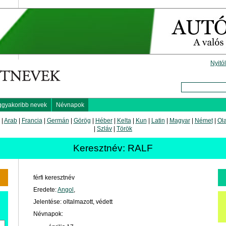
Nyitó
ggyakoribb nevek
Névnapok
|
Arab
|
Francia
|
Germán
|
Görög
|
Héber
|
Kelta
|
Kun
|
Latin
|
Magyar
|
Német
|
Ol
|
Szláv
|
Török
Keresztnév: RALF
férfi keresztnév
Eredete:
Angol
,
Jelentése: oltalmazott, védett
Névnapok: