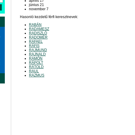
április 17
június 21
november 7
Hasonló kezdetű férfi keresztnevek:
RABÁN
RADAMESZ
RADISZLÓ
a
RADOMÉR
RAFAEL
RÁFIS
RAJMUND
6
RAJNALD
3
RAMÓN
RÁPOLT
0
RÁTOLD
RAUL
RAZMUS