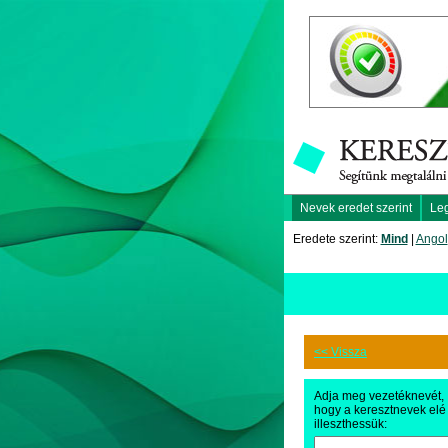
Nevek eredet szerint
Le
Eredete szerint:
Mind
|
Angol
<< Vissza
Adja meg vezetéknevét,
hogy a keresztnevek elé
illeszthessük: