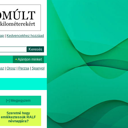
lap
|
Kedvencekhez hozzáad
+
Ajánljon minket
asz
|
Orosz
|
Perzsa
|
Spanyol
[+] Megjegyzem
Szeretné hogy
emlékeztessük RALF
névnapjára?