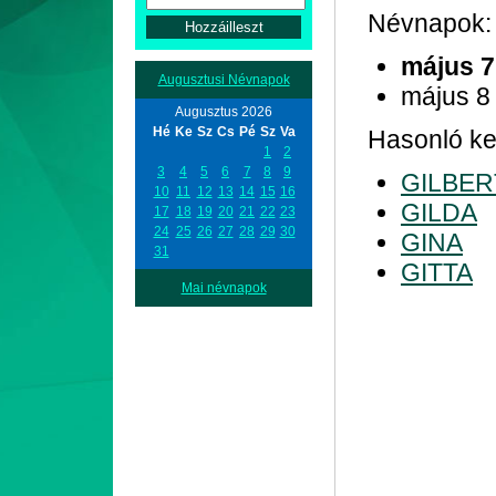
Névnapok:
május 7
Augusztusi Névnapok
május 8
Augusztus 2026
Hé
Ke
Sz
Cs
Pé
Sz
Va
Hasonló ke
1
2
3
4
5
6
7
8
9
GILBER
10
11
12
13
14
15
16
GILDA
17
18
19
20
21
22
23
24
25
26
27
28
29
30
GINA
31
GITTA
Mai névnapok