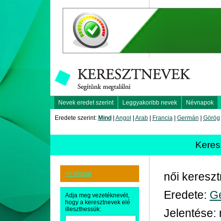
Nevek eredet szerint
Leggyakoribb nevek
Névnapok
Eredete szerint:
Mind
|
Angol
|
Arab
|
Francia
|
Germán
|
Görög
Keres
<< Vissza
női keresz
Eredete:
G
Adja meg vezetéknevét,
hogy a keresztnevek elé
illeszthessük:
Jelentése: 