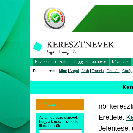
Nevek eredet szerint
Leggyakoribb nevek
Névnapok
Eredete szerint:
Mind
|
Angol
|
Arab
|
Francia
|
Germán
|
Görög
Ker
<< Vissza
női keresz
Eredete:
Ke
Adja meg vezetéknevét,
hogy a keresztnevek elé
illeszthessük:
Jelentése: é