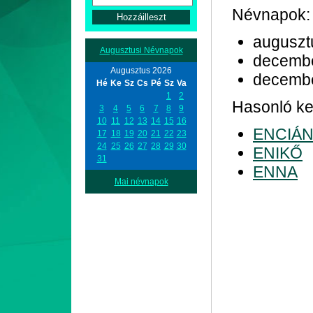
Névnapok:
auguszt
Augusztusi Névnapok
decemb
Augusztus 2026
decemb
Hé
Ke
Sz
Cs
Pé
Sz
Va
1
2
Hasonló ke
3
4
5
6
7
8
9
10
11
12
13
14
15
16
ENCIÁ
17
18
19
20
21
22
23
24
25
26
27
28
29
30
ENIKŐ
31
ENNA
Mai névnapok