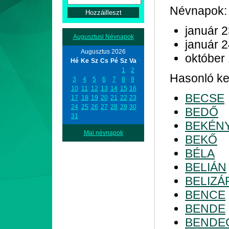
Névnapok:
január 
Augusztusi Névnapok
január 
Augusztus 2026
október
Hé
Ke
Sz
Cs
Pé
Sz
Va
1
2
Hasonló kez
3
4
5
6
7
8
9
10
11
12
13
14
15
16
BECSE
17
18
19
20
21
22
23
24
25
26
27
28
29
30
BEDŐ
31
BEKÉN
Mai névnapok
BEKŐ
BÉLA
BELIÁN
BELIZÁ
BENCE
BENDE
BENDE