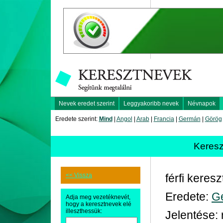
Nevek eredet szerint
Leggyakoribb nevek
Névnapok
Eredete szerint:
Mind
|
Angol
|
Arab
|
Francia
|
Germán
|
Görög
Keres
<< Vissza
férfi keres
Eredete:
G
Adja meg vezetéknevét,
hogy a keresztnevek elé
illeszthessük:
Jelentése: 