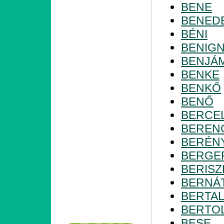
BENE
BENED
BÉNI
BENIG
BENJÁ
BENKE
BENKŐ
BENŐ
BERCE
BEREN
BERÉN
BERGE
BERISZ
BERNÁ
BERTA
BERTO
BESE