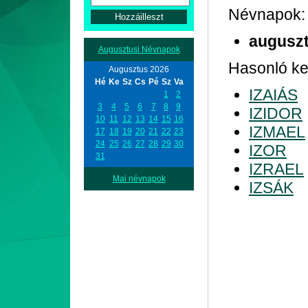
Névnapok:
auguszt
Augusztusi Névnapok
Hasonló kez
Augusztus 2026
Hé
Ke
Sz
Cs
Pé
Sz
Va
IZAIÁS
1
2
3
4
5
6
7
8
9
IZIDOR
10
11
12
13
14
15
16
IZMAEL
17
18
19
20
21
22
23
24
25
26
27
28
29
30
IZOR
31
IZRAEL
Mai névnapok
IZSÁK