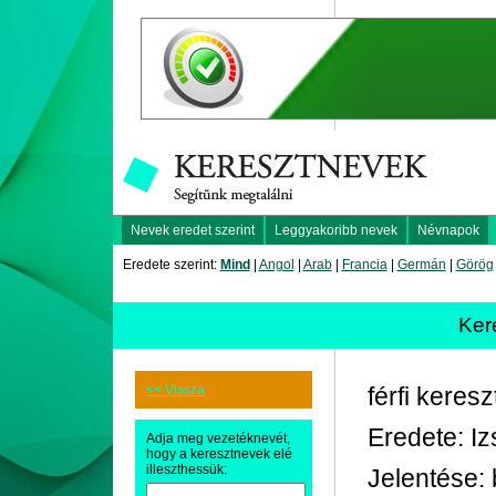
Nevek eredet szerint
Leggyakoribb nevek
Névnapok
Eredete szerint:
Mind
|
Angol
|
Arab
|
Francia
|
Germán
|
Görög
Ker
<< Vissza
férfi keres
Eredete: Iz
Adja meg vezetéknevét,
hogy a keresztnevek elé
illeszthessük:
Jelentése: