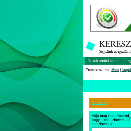
Nevek eredet szerint
Le
Eredete szerint:
Mind
|
Angol
<< Vissza
Adja meg vezetéknevét,
hogy a keresztnevek elé
illeszthessük: