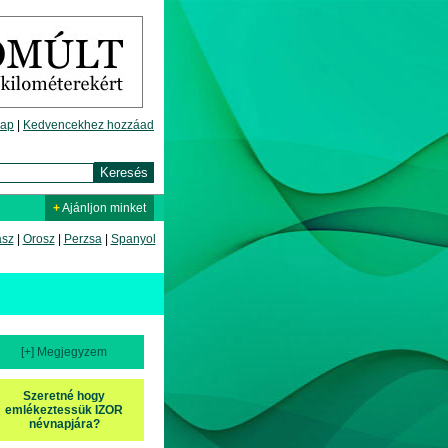
lap
|
Kedvencekhez hozzáad
+
Ajánljon minket
asz
|
Orosz
|
Perzsa
|
Spanyol
[+] Megjegyzem
Szeretné hogy
emlékeztessük IZOR
névnapjára?