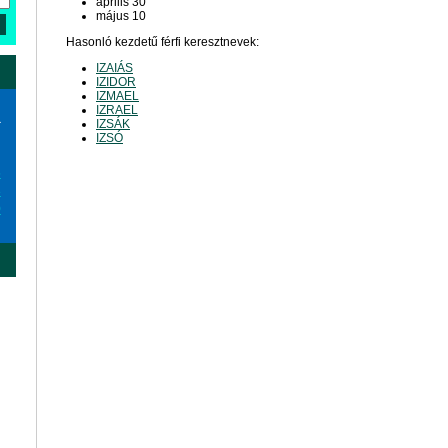
április 30
május 10
Hasonló kezdetű férfi keresztnevek:
IZAIÁS
IZIDOR
IZMAEL
IZRAEL
a
IZSÁK
IZSÓ
6
3
0