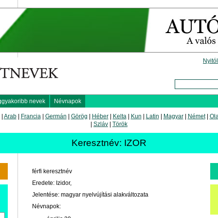
Nyitó
ggyakoribb nevek
Névnapok
|
Arab
|
Francia
|
Germán
|
Görög
|
Héber
|
Kelta
|
Kun
|
Latin
|
Magyar
|
Német
|
Ol
|
Szláv
|
Török
Keresztnév: IZOR
férfi keresztnév
Eredete: Izidor,
Jelentése: magyar nyelvújítási alakváltozata
Névnapok: