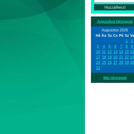
Augusztusi Névnapok
Augusztus 2026
Hé
Ke
Sz
Cs
Pé
Sz
V
1
2
3
4
5
6
7
8
9
10
11
12
13
14
15
1
17
18
19
20
21
22
2
24
25
26
27
28
29
3
31
Mai névnapok