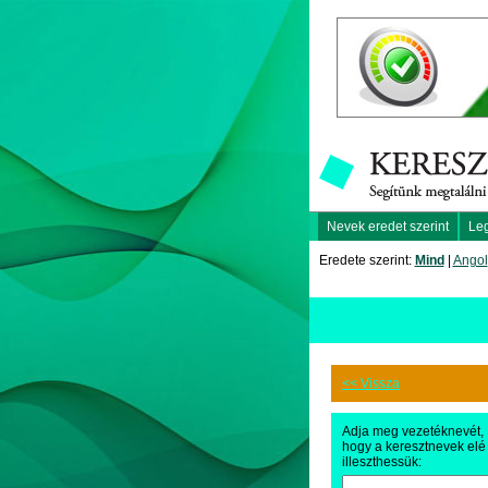
Nevek eredet szerint
Le
Eredete szerint:
Mind
|
Angol
<< Vissza
Adja meg vezetéknevét,
hogy a keresztnevek elé
illeszthessük: