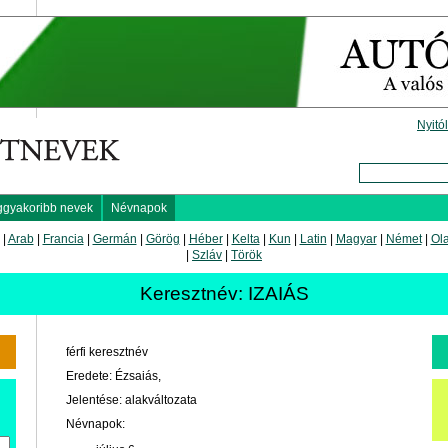
Nyitó
ggyakoribb nevek
Névnapok
|
Arab
|
Francia
|
Germán
|
Görög
|
Héber
|
Kelta
|
Kun
|
Latin
|
Magyar
|
Német
|
Ol
|
Szláv
|
Török
Keresztnév: IZAIÁS
férfi keresztnév
Eredete: Ézsaiás,
Jelentése: alakváltozata
Névnapok: