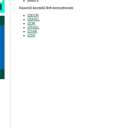
július 6
Hasonló kezdetű férfi keresztnevek:
IZIDOR
IZMAEL
IZOR
IZRAEL
IZSÁK
a
IZSÓ
6
3
0