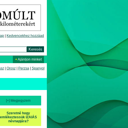
lap
|
Kedvencekhez hozzáad
+
Ajánljon minket
asz
|
Orosz
|
Perzsa
|
Spanyol
[+] Megjegyzem
Szeretné hogy
emlékeztessük IZAIÁS
névnapjára?