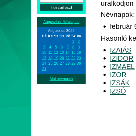
uralkodjon
Névnapok:
Augusztusi Névnapok
február 
Augusztus 2026
Hé
Ke
Sz
Cs
Pé
Sz
Va
Hasonló kez
1
2
3
4
5
6
7
8
9
IZAIÁS
10
11
12
13
14
15
16
IZIDOR
17
18
19
20
21
22
23
24
25
26
27
28
29
30
IZMAEL
31
IZOR
Mai névnapok
IZSÁK
IZSÓ