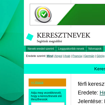
Nevek eredet szerint
Leggyakoribb nevek
Névnapok
Eredete szerint:
Mind
|
Angol
|
Arab
|
Francia
|
Germán
|
Görög
Kere
<< Vissza
férfi keres
Eredete:
H
Adja meg vezetéknevét,
hogy a keresztnevek elé
illeszthessük:
Jelentése: 