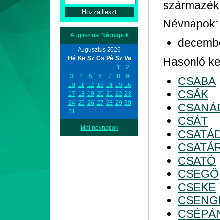
származék
Névnapok:
Augusztusi Névnapok
decemb
Augusztus 2026
Hé
Ke
Sz
Cs
Pé
Sz
Va
Hasonló kez
1
2
3
4
5
6
7
8
9
CSABA
10
11
12
13
14
15
16
CSÁK
17
18
19
20
21
22
23
24
25
26
27
28
29
30
CSANÁ
31
CSÁT
Mai névnapok
CSATÁ
CSATÁ
CSATÓ
CSEGŐ
CSEKE
CSENG
CSÉPÁ