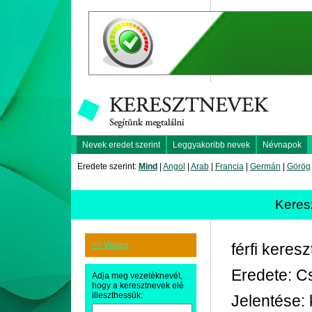
Nevek eredet szerint
Leggyakoribb nevek
Névnapok
Eredete szerint:
Mind
|
Angol
|
Arab
|
Francia
|
Germán
|
Görög
Keres
<< Vissza
férfi keres
Eredete: C
Adja meg vezetéknevét,
hogy a keresztnevek elé
illeszthessük:
Jelentése: 