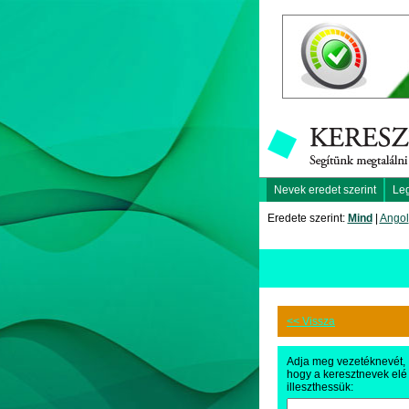
Nevek eredet szerint
Le
Eredete szerint:
Mind
|
Angol
<< Vissza
Adja meg vezetéknevét,
hogy a keresztnevek elé
illeszthessük: