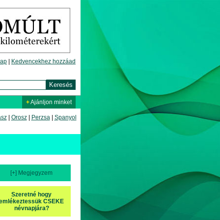
lap
|
Kedvencekhez hozzáad
+
Ajánljon minket
asz
|
Orosz
|
Perzsa
|
Spanyol
[+] Megjegyzem
Szeretné hogy
emlékeztessük CSEKE
névnapjára?