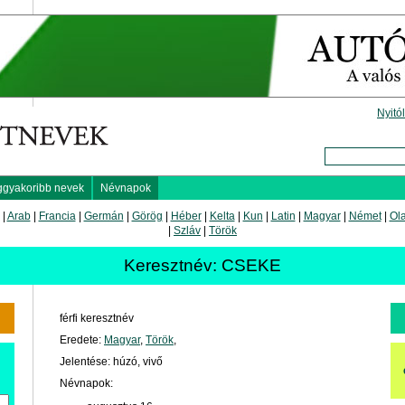
Nyitó
ggyakoribb nevek
Névnapok
|
Arab
|
Francia
|
Germán
|
Görög
|
Héber
|
Kelta
|
Kun
|
Latin
|
Magyar
|
Német
|
Ol
|
Szláv
|
Török
Keresztnév: CSEKE
férfi keresztnév
Eredete:
Magyar
,
Török
,
Jelentése: húzó, vivő
Névnapok: