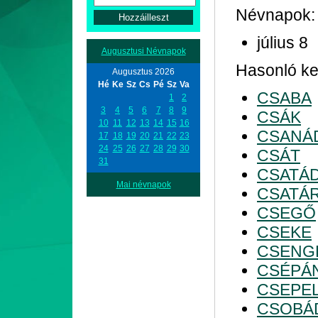
Névnapok:
július 8
Augusztusi Névnapok
Hasonló kez
Augusztus 2026
Hé
Ke
Sz
Cs
Pé
Sz
Va
CSABA
1
2
3
4
5
6
7
8
9
CSÁK
10
11
12
13
14
15
16
CSANÁ
17
18
19
20
21
22
23
24
25
26
27
28
29
30
CSÁT
31
CSATÁ
Mai névnapok
CSATÁ
CSEGŐ
CSEKE
CSENG
CSÉPÁ
CSEPE
CSOBÁ