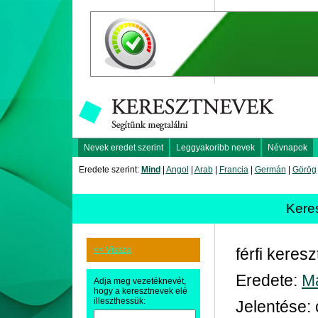
Nevek eredet szerint
Leggyakoribb nevek
Névnapok
Eredete szerint:
Mind
|
Angol
|
Arab
|
Francia
|
Germán
|
Görög
Kere
<< Vissza
férfi keres
Eredete:
M
Adja meg vezetéknevét,
hogy a keresztnevek elé
illeszthessük:
Jelentése: 