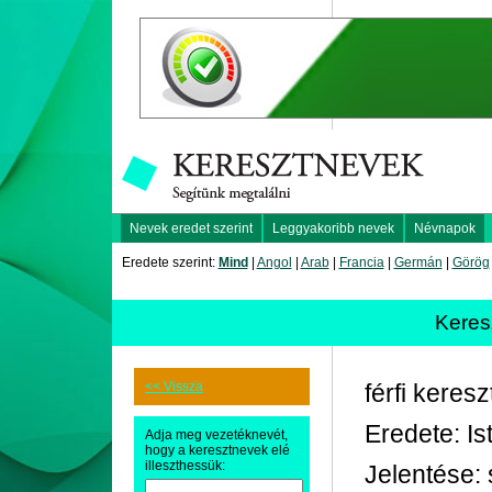
Nevek eredet szerint
Leggyakoribb nevek
Névnapok
Eredete szerint:
Mind
|
Angol
|
Arab
|
Francia
|
Germán
|
Görög
Kere
<< Vissza
férfi keres
Eredete: Is
Adja meg vezetéknevét,
hogy a keresztnevek elé
illeszthessük:
Jelentése: 