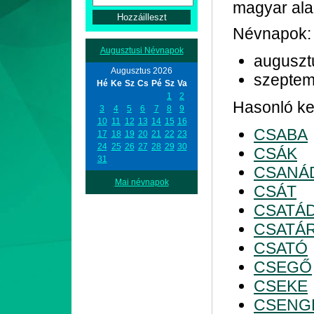
magyar ala
Névnapok:
Augusztusi Névnapok
auguszt
Augusztus 2026
szeptem
Hé
Ke
Sz
Cs
Pé
Sz
Va
1
2
Hasonló kez
3
4
5
6
7
8
9
10
11
12
13
14
15
16
CSABA
17
18
19
20
21
22
23
24
25
26
27
28
29
30
CSÁK
31
CSANÁ
Mai névnapok
CSÁT
CSATÁ
CSATÁ
CSATÓ
CSEGŐ
CSEKE
CSENG