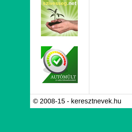
© 2008-15 - keresztnevek.hu