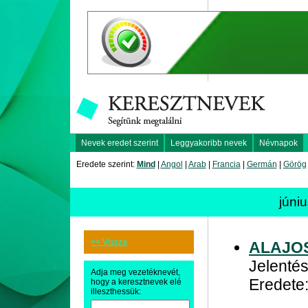
Nevek eredet szerint
Leggyakoribb nevek
Névnapok
Eredete szerint:
Mind
|
Angol
|
Arab
|
Francia
|
Germán
|
Görög
júni
<< Vissza
ALAJO
Jelentés
Adja meg vezetéknevét,
Eredete:
hogy a keresztnevek elé
illeszthessük: