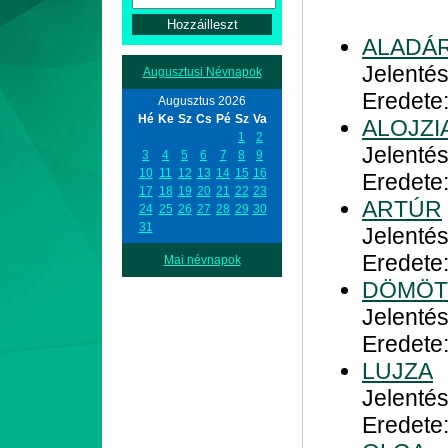
ALADÁ
Jelentés
Augusztusi Névnapok
Eredete:
Augusztus 2026
Hé
Ke
Sz
Cs
Pé
Sz
Va
ALOJZI
1
2
Jelentés
3
4
5
6
7
8
9
10
11
12
13
14
15
16
Eredete
17
18
19
20
21
22
23
ARTÚR
24
25
26
27
28
29
30
31
Jelentés
Eredete
Mai névnapok
DÖMÖ
Jelentés
Eredete
LUJZA
Jelentés
Eredete: