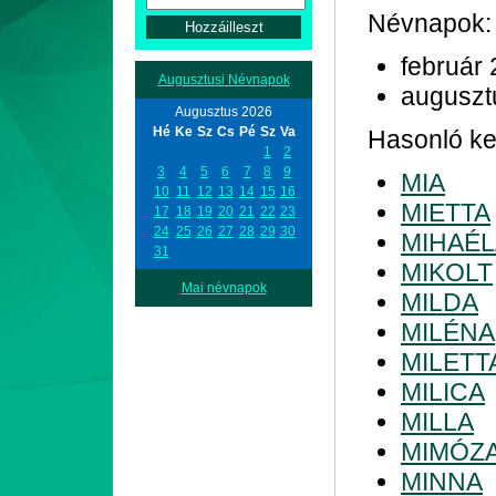
Névnapok:
február 
Augusztusi Névnapok
auguszt
Augusztus 2026
Hé
Ke
Sz
Cs
Pé
Sz
Va
Hasonló ke
1
2
3
4
5
6
7
8
9
MIA
10
11
12
13
14
15
16
MIETTA
17
18
19
20
21
22
23
24
25
26
27
28
29
30
MIHAÉL
31
MIKOLT
Mai névnapok
MILDA
MILÉNA
MILETT
MILICA
MILLA
MIMÓZ
MINNA