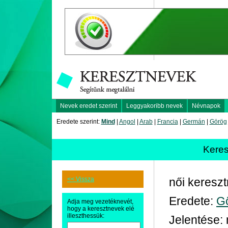
Nevek eredet szerint
Leggyakoribb nevek
Névnapok
Eredete szerint:
Mind
|
Angol
|
Arab
|
Francia
|
Germán
|
Görög
Keres
<< Vissza
női keresz
Eredete:
G
Adja meg vezetéknevét,
hogy a keresztnevek elé
illeszthessük:
Jelentése: 