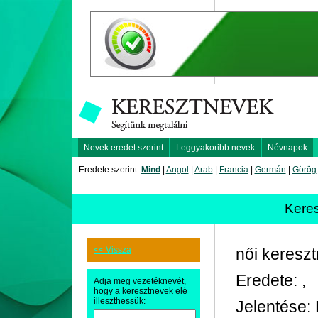
Nevek eredet szerint
Leggyakoribb nevek
Névnapok
Eredete szerint:
Mind
|
Angol
|
Arab
|
Francia
|
Germán
|
Görög
Kere
<< Vissza
női keresz
Eredete: ,
Adja meg vezetéknevét,
hogy a keresztnevek elé
illeszthessük:
Jelentése: