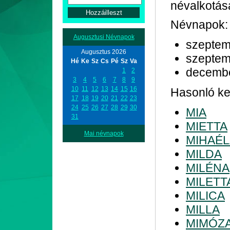
névalkotás
Névnapok:
Augusztusi Névnapok
szeptem
Augusztus 2026
szeptem
Hé
Ke
Sz
Cs
Pé
Sz
Va
decemb
1
2
3
4
5
6
7
8
9
10
11
12
13
14
15
16
Hasonló ke
17
18
19
20
21
22
23
24
25
26
27
28
29
30
MIA
31
MIETTA
Mai névnapok
MIHAÉL
MILDA
MILÉNA
MILETT
MILICA
MILLA
MIMÓZ