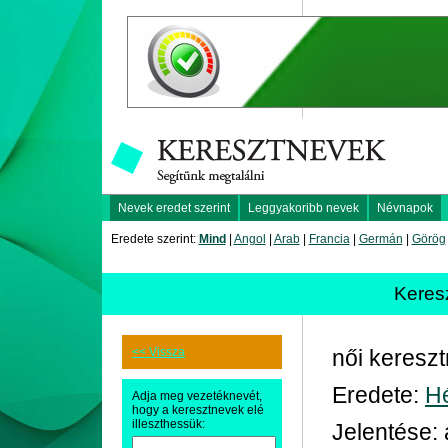
Nevek eredet szerint
Leggyakoribb nevek
Névnapok
Eredete szerint:
Mind
|
Angol
|
Arab
|
Francia
|
Germán
|
Görög
Keres
<< Vissza
női keresz
Eredete:
H
Adja meg vezetéknevét,
hogy a keresztnevek elé
illeszthessük:
Jelentése: