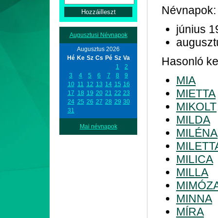
Névnapok:
június 1
Augusztusi Névnapok
auguszt
Augusztus 2026
Hé
Ke
Sz
Cs
Pé
Sz
Va
Hasonló ke
1
2
3
4
5
6
7
8
9
MIA
10
11
12
13
14
15
16
MIETTA
17
18
19
20
21
22
23
24
25
26
27
28
29
30
MIKOLT
31
MILDA
Mai névnapok
MILÉNA
MILETT
MILICA
MILLA
MIMÓZ
MINNA
MÍRA