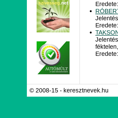
Eredete:
RÓBER
Jelentés
Eredete
TAKSO
Jelentés
féktelen,
Eredete
© 2008-15 - keresztnevek.hu