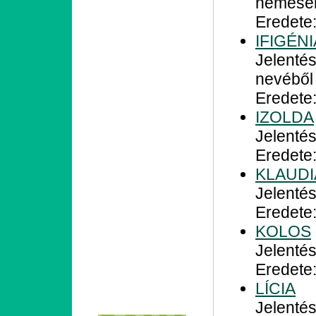
nemesek)
Eredete
IFIGÉNI
Jelentés
nevéből
Eredete
IZOLDA
Jelentés
Eredete:
KLAUDI
Jelenté
Eredete:
KOLOS
Jelentés
Eredete
LÍCIA
Jelentés