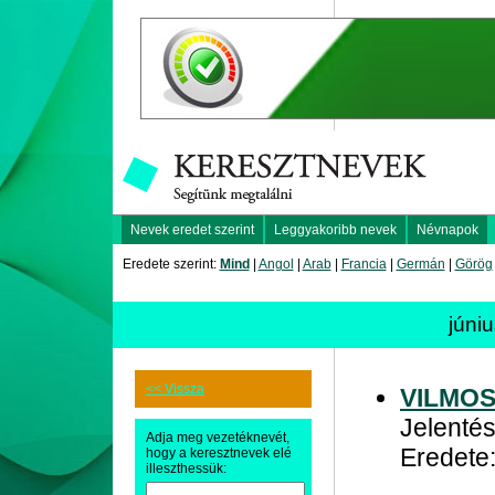
Nevek eredet szerint
Leggyakoribb nevek
Névnapok
Eredete szerint:
Mind
|
Angol
|
Arab
|
Francia
|
Germán
|
Görög
júni
<< Vissza
VILMO
Jelenté
Adja meg vezetéknevét,
Eredete:
hogy a keresztnevek elé
illeszthessük: