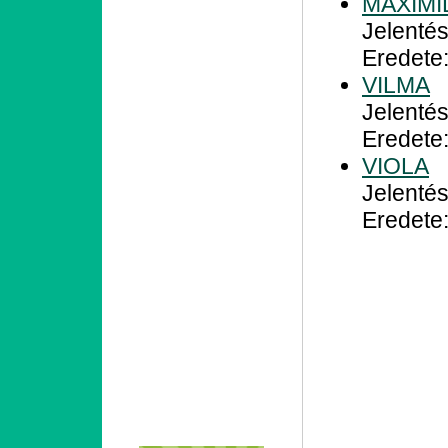
MAXIMI
Jelenté
Eredete:
VILMA
Jelenté
Eredete:
VIOLA
Jelentés
Eredete