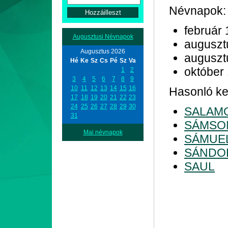
Névnapok:
február 
Augusztusi Névnapok
auguszt
Augusztus 2026
auguszt
Hé
Ke
Sz
Cs
Pé
Sz
Va
október
1
2
3
4
5
6
7
8
9
10
11
12
13
14
15
16
Hasonló kez
17
18
19
20
21
22
23
24
25
26
27
28
29
30
SALAM
31
SÁMSO
Mai névnapok
SÁMUE
SÁNDO
SAUL