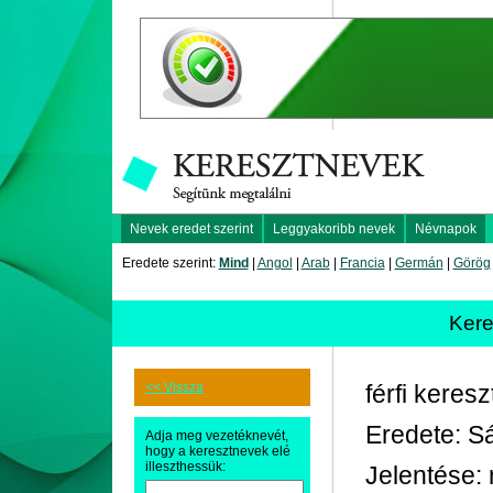
Nevek eredet szerint
Leggyakoribb nevek
Névnapok
Eredete szerint:
Mind
|
Angol
|
Arab
|
Francia
|
Germán
|
Görög
Ker
<< Vissza
férfi keres
Eredete: S
Adja meg vezetéknevét,
hogy a keresztnevek elé
illeszthessük:
Jelentése: 