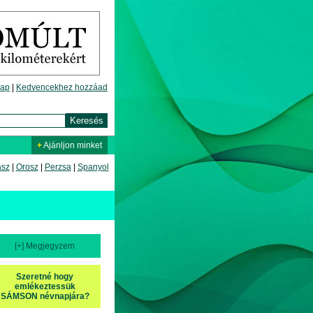
lap
|
Kedvencekhez hozzáad
+
Ajánljon minket
asz
|
Orosz
|
Perzsa
|
Spanyol
[+] Megjegyzem
Szeretné hogy
emlékeztessük
SÁMSON névnapjára?