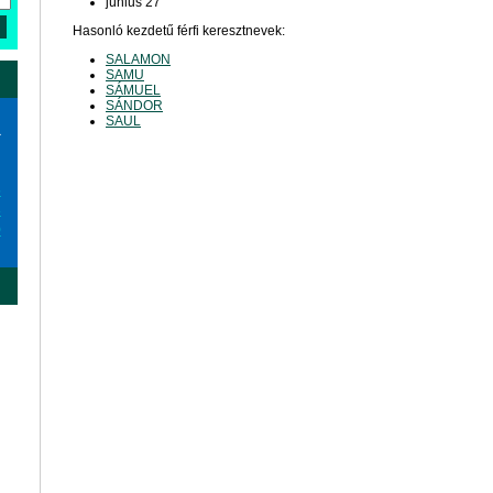
június 27
Hasonló kezdetű férfi keresztnevek:
SALAMON
SAMU
SÁMUEL
SÁNDOR
SAUL
a
6
3
0