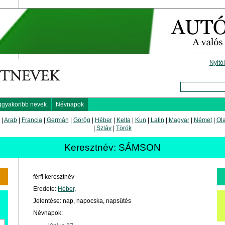
Nyitó
ggyakoribb nevek
Névnapok
|
Arab
|
Francia
|
Germán
|
Görög
|
Héber
|
Kelta
|
Kun
|
Latin
|
Magyar
|
Német
|
Ol
|
Szláv
|
Török
Keresztnév: SÁMSON
férfi keresztnév
Eredete:
Héber
,
Jelentése: nap, napocska, napsütés
Névnapok: