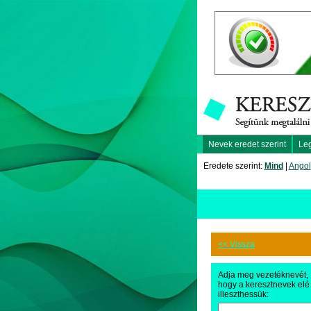
Nevek eredet szerint
Le
Eredete szerint:
Mind
|
Angol
<< Vissza
Adja meg vezetéknevét,
hogy a keresztnevek elé
illeszthessük: