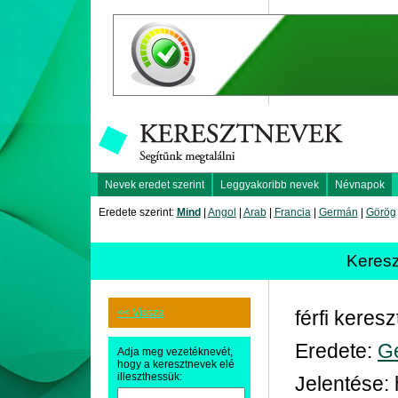
Nevek eredet szerint
Leggyakoribb nevek
Névnapok
Eredete szerint:
Mind
|
Angol
|
Arab
|
Francia
|
Germán
|
Görög
Keres
<< Vissza
férfi keres
Eredete:
G
Adja meg vezetéknevét,
hogy a keresztnevek elé
illeszthessük:
Jelentése: 