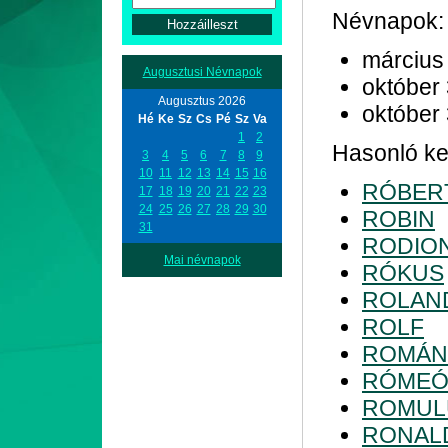
Névnapok:
március
Augusztusi Névnapok
október
Augusztus 2026
október
Hé
Ke
Sz
Cs
Pé
Sz
Va
1
2
Hasonló kez
3
4
5
6
7
8
9
10
11
12
13
14
15
16
RÓBER
17
18
19
20
21
22
23
24
25
26
27
28
29
30
ROBIN
31
RODIO
Mai névnapok
RÓKUS
ROLAN
ROLF
ROMÁN
RÓME
ROMUL
RONAL