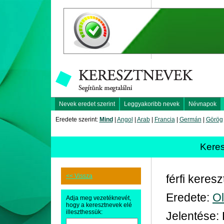
Nevek eredet szerint
Leggyakoribb nevek
Névnapok
Eredete szerint:
Mind
|
Angol
|
Arab
|
Francia
|
Germán
|
Görög
Kere
<< Vissza
férfi keres
Eredete:
O
Adja meg vezetéknevét,
hogy a keresztnevek elé
illeszthessük:
Jelentése: