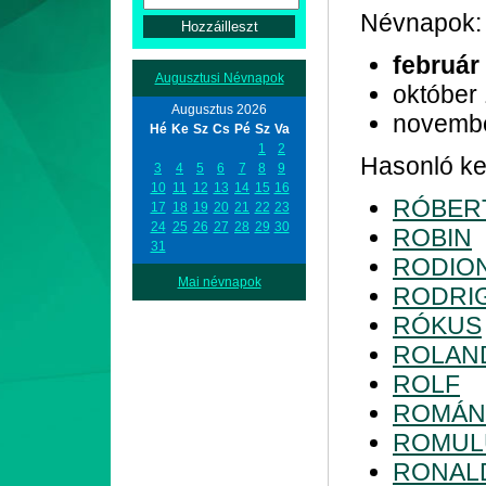
Névnapok:
február
Augusztusi Névnapok
október
Augusztus 2026
novemb
Hé
Ke
Sz
Cs
Pé
Sz
Va
1
2
Hasonló kez
3
4
5
6
7
8
9
10
11
12
13
14
15
16
RÓBER
17
18
19
20
21
22
23
24
25
26
27
28
29
30
ROBIN
31
RODIO
Mai névnapok
RODRI
RÓKUS
ROLAN
ROLF
ROMÁN
ROMUL
RONAL