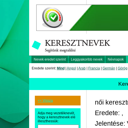
Nevek eredet szerint
Leggyakoribb nevek
Névnapok
Eredete szerint:
Mind
|
Angol
|
Arab
|
Francia
|
Germán
|
Görög
Ker
<< Vissza
női keresz
Eredete: ,
Adja meg vezetéknevét,
hogy a keresztnevek elé
illeszthessük:
Jelentése: