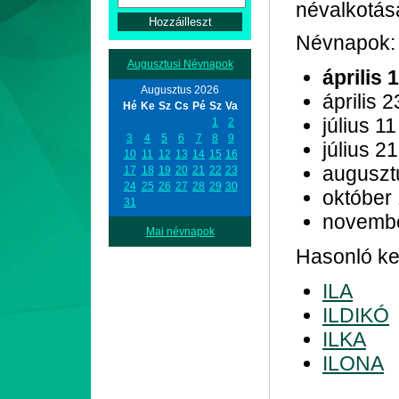
névalkotás
Névnapok:
Augusztusi Névnapok
április 
Augusztus 2026
április 2
Hé
Ke
Sz
Cs
Pé
Sz
Va
július 11
1
2
3
4
5
6
7
8
9
július 21
10
11
12
13
14
15
16
auguszt
17
18
19
20
21
22
23
24
25
26
27
28
29
30
október
31
novemb
Mai névnapok
Hasonló ke
ILA
ILDIKÓ
ILKA
ILONA