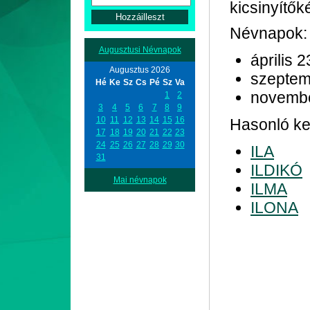
kicsinyítő
Névnapok:
Augusztusi Névnapok
április 2
Augusztus 2026
szeptem
Hé
Ke
Sz
Cs
Pé
Sz
Va
novemb
1
2
3
4
5
6
7
8
9
10
11
12
13
14
15
16
Hasonló ke
17
18
19
20
21
22
23
24
25
26
27
28
29
30
ILA
31
ILDIKÓ
Mai névnapok
ILMA
ILONA