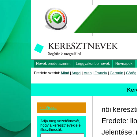
Nevek eredet szerint
Leggyakoribb nevek
Névnapok
Eredete szerint:
Mind
|
Angol
|
Arab
|
Francia
|
Germán
|
Görög
Ker
<< Vissza
női keresz
Eredete: Il
Adja meg vezetéknevét,
hogy a keresztnevek elé
illeszthessük:
Jelentése: r