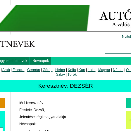
Nyitó
ggyakoribb nevek
Névnapok
|
Arab
|
Francia
|
Germán
|
Görög
|
Héber
|
Kelta
|
Kun
|
Latin
|
Magyar
|
Német
|
Ol
|
Szláv
|
Török
Keresztnév: DEZSÉR
férfi keresztnév
Eredete: Dezső,
Jelentése: régi magyar alakja
Névnapok: