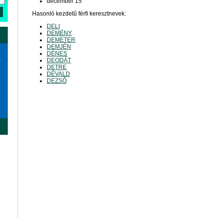
december 15
Hasonló kezdetű férfi keresztnevek:
DELI
DEMÉNY
DEMETER
DEMJÉN
DÉNES
a
DEODÁT
DETRE
DÉVALD
DEZSŐ
6
3
0