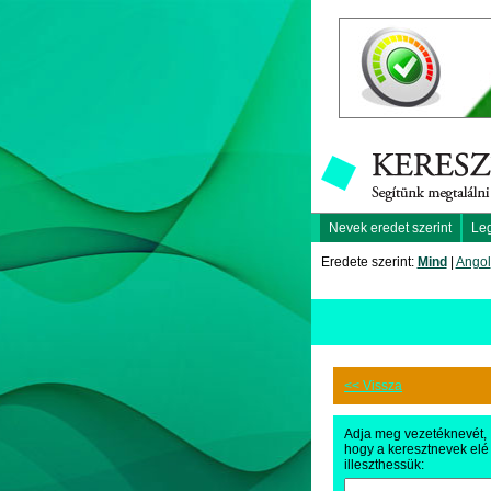
Nevek eredet szerint
Le
Eredete szerint:
Mind
|
Angol
<< Vissza
Adja meg vezetéknevét,
hogy a keresztnevek elé
illeszthessük: