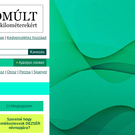
lap
|
Kedvencekhez hozzáad
+
Ajánljon minket
asz
|
Orosz
|
Perzsa
|
Spanyol
[+] Megjegyzem
Szeretné hogy
emlékeztessük DEZSÉR
névnapjára?